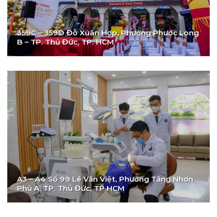
359C – 359D Đỗ Xuân Hợp, Phường Phước Long
B – TP. Thủ Đức, TP. HCM
A3 – A4 Số 99 Lê Văn Việt, Phường Tăng Nhơn
Phú A, TP. Thủ Đức, TP.HCM