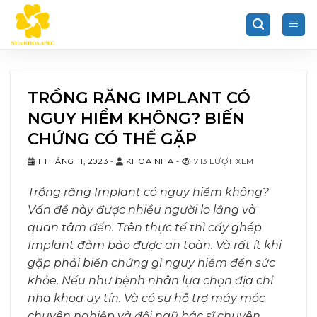
Chuyển
đến
nội
dung
TRỒNG RĂNG IMPLANT CÓ
NGUY HIỂM KHÔNG? BIẾN
CHỨNG CÓ THỂ GẶP
1 THÁNG 11, 2023
-
KHOA NHA
-
713 LƯỢT XEM
Trồng răng Implant có nguy hiểm không?
Vấn đề này được nhiều người lo lắng và
quan tâm đến. Trên thực tế thì cấy ghép
Implant đảm bảo được an toàn. Và rất ít khi
gặp phải biến chứng gì nguy hiểm đến sức
khỏe. Nếu như bệnh nhân lựa chọn địa chỉ
nha khoa uy tín. Và có sự hỗ trợ máy móc
chuyên nghiệp và đội ngũ bác sĩ chuyên