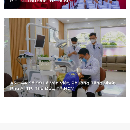
B – TP. Thủ Đức, TP. HCM
A3 – A4 Số 99 Lê Văn Việt, Phường Tăng Nhơn
Phú A, TP. Thủ Đức, TP.HCM