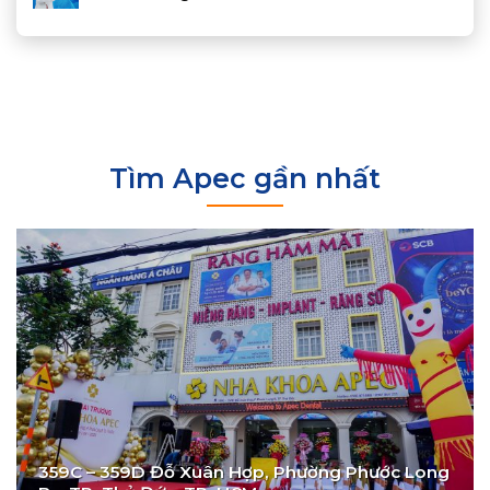
Tìm Apec gần nhất
359C – 359D Đỗ Xuân Hợp, Phường Phước Long