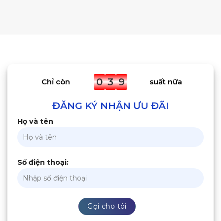
0
3
9
Chỉ còn
suất nữa
ĐĂNG KÝ NHẬN ƯU ĐÃI
Họ và tên
Số điện thoại: