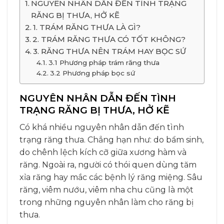
NGUYÊN NHÂN DẪN ĐẾN TÌNH TRẠNG
RĂNG BỊ THƯA, HỞ KẼ
1. TRÁM RĂNG THƯA LÀ GÌ?
2. TRÁM RĂNG THƯA CÓ TỐT KHÔNG?
3. RĂNG THƯA NÊN TRÁM HAY BỌC SỨ
3.1 Phương pháp trám răng thưa
3.2 Phương pháp bọc sứ
NGUYÊN NHÂN DẪN ĐẾN TÌNH
TRẠNG RĂNG BỊ THƯA, HỞ KẼ
Có khá nhiều nguyên nhân dẫn đến tình
trạng răng thưa. Chẳng hạn như: do bẩm sinh,
do chênh lệch kích cỡ giữa xương hàm và
răng. Ngoài ra, người có thói quen dùng tăm
xỉa răng hay mắc các bệnh lý răng miệng. Sâu
răng, viêm nướu, viêm nha chu cũng là một
trong những nguyên nhân làm cho răng bị
thưa.