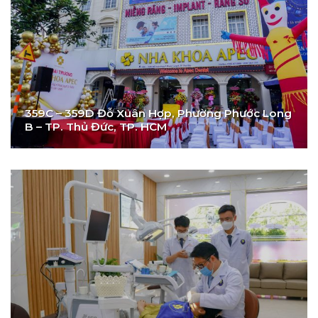
359C – 359D Đỗ Xuân Hợp, Phường Phước Long
B – TP. Thủ Đức, TP. HCM