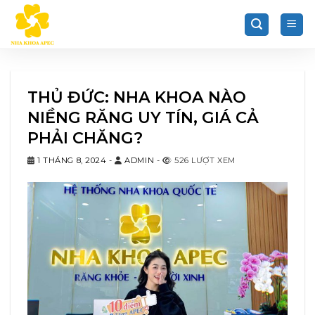
Chuyển
đến
nội
dung
THỦ ĐỨC: NHA KHOA NÀO
NIỀNG RĂNG UY TÍN, GIÁ CẢ
PHẢI CHĂNG?
1 THÁNG 8, 2024
-
ADMIN
-
526 LƯỢT XEM