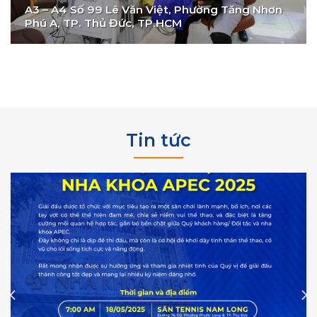
A3 – A4 Số 99 Lê Văn Việt, Phường Tăng Nhơn
Phú A, TP. Thủ Đức, TP.HCM
Tin tức