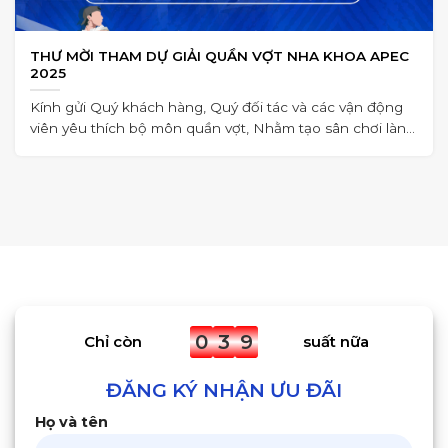
THƯ MỜI THAM DỰ GIẢI QUẦN VỢT NHA KHOA APEC
2025
Kính gửi Quý khách hàng, Quý đối tác và các vận động
viên yêu thích bộ môn quần vợt, Nhằm tạo sân chơi lành
mạnh,
0
3
9
Chỉ còn
suất nữa
ĐĂNG KÝ NHẬN ƯU ĐÃI
Họ và tên