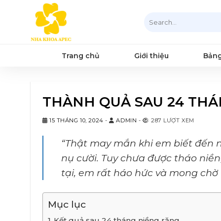
Chuyển
Search
đến
for:
nội
dung
Trang chủ
Giới thiệu
Bảng
THÀNH QUẢ SAU 24 THÁ
15 THÁNG 10, 2024
-
ADMIN
-
287 LƯỢT XEM
“Thật may mắn khi em biết đến 
nụ cười. Tuy chưa được tháo niề
tại, em rất háo hức và mong chờ 
Mục lục
Kết quả sau 24 tháng niềng răng