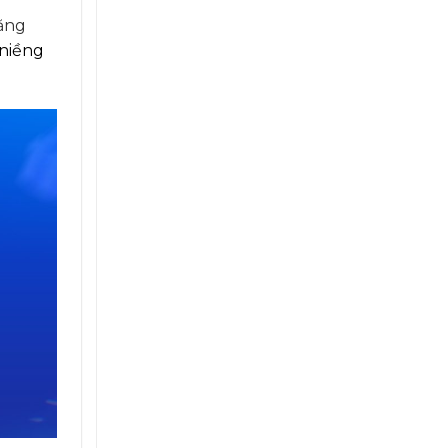
răng
 niềng