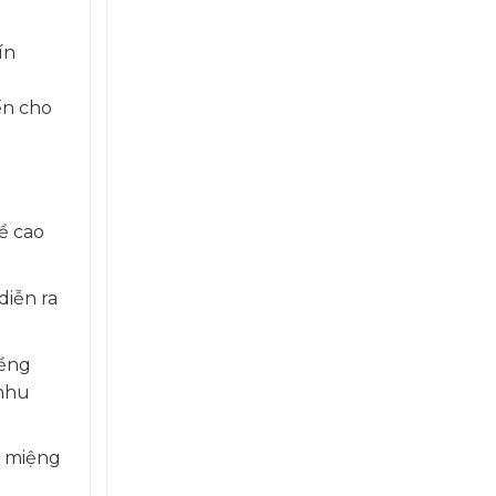
ín
ến cho
ề cao
diễn ra
iềng
 nhu
g miệng