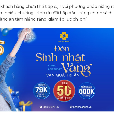
iến khách hàng chưa thể tiếp cận với phương pháp niềng 
ến nhiều chương trình ưu đãi hấp dẫn, cùng
chính sách
ng an tâm niềng răng, giảm áp lực chi phí.