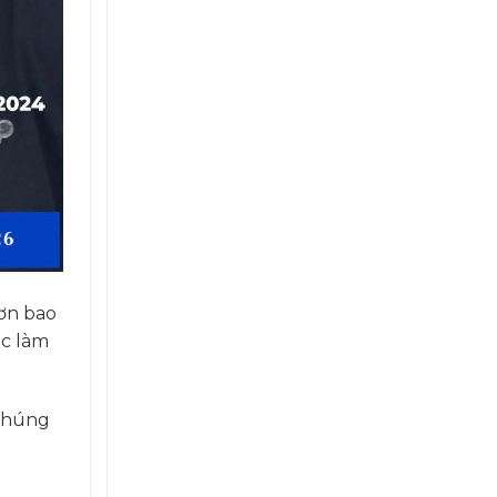
ơn bao
ệc làm
 chúng