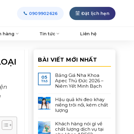
0909902626
Đặt lịch hẹn
h hàng
Tin tức
Liên hệ
BÀI VIẾT MỚI NHẤT
LOẠI
Bảng Giá Nha Khoa
05
Apec Thủ Đức 2026 –
Th3
iện
Niêm Yết Minh Bạch
n
Hậu quả khi đeo khay
niềng trôi nổi, kém chất
lượng
Khách hàng nói gì về
chất lượng dịch vụ tại