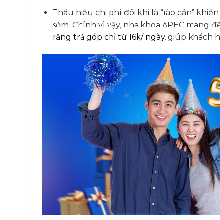
Thấu hiểu chi phí đôi khi là “rào cản” kh
sớm. Chính vì vậy, nha khoa APEC mang đ
răng trả góp chỉ từ 16k/ ngày,
giúp khách hà