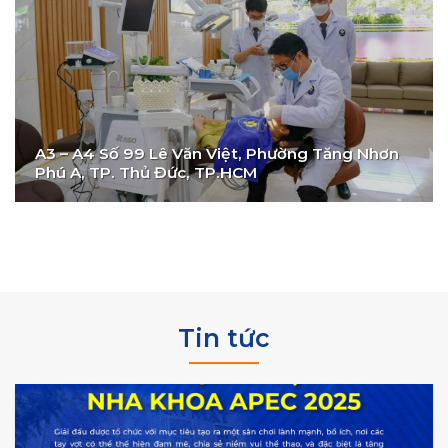
A3 – A4 Số 99 Lê Văn Việt, Phường Tăng Nhơn
Phú A, TP. Thủ Đức, TP.HCM
Tin tức