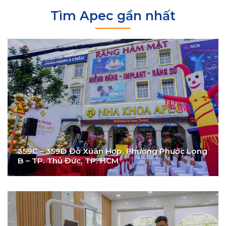
Tìm Apec gần nhất
359C – 359D Đỗ Xuân Hợp, Phường Phước Long
B – TP. Thủ Đức, TP. HCM