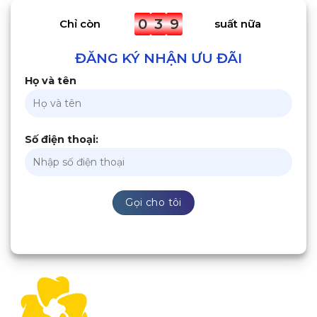
0
3
9
Chỉ còn
suất nữa
ĐĂNG KÝ NHẬN ƯU ĐÃI
Họ và tên
Số điện thoại: