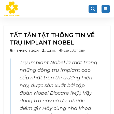
Chuyển
đến
nội
dung
TẤT TẦN TẬT THÔNG TIN VỀ
TRỤ IMPLANT NOBEL
4 THÁNG 1, 2024
-
ADMIN
-
929 LƯỢT XEM
Trụ Implant Nobel là một trong
những dòng trụ Implant cao
cấp nhất trên thị trường hiện
nay, được sản xuất bởi tập
đoàn Nobel Biocare (Mỹ). Vậy
dòng trụ này có ưu, nhược
điểm gì? Hãy cùng nha khoa