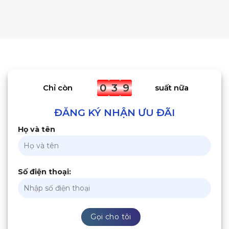
0
3
9
Chỉ còn
suất nữa
ĐĂNG KÝ NHẬN ƯU ĐÃI
Họ và tên
Số điện thoại: