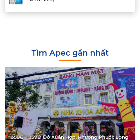
Tìm Apec gần nhất
359C – 359D Đỗ Xuân Hợp, Phường Phước Long