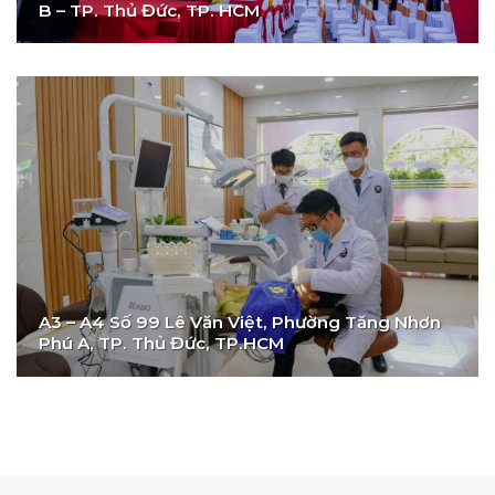
B – TP. Thủ Đức, TP. HCM
A3 – A4 Số 99 Lê Văn Việt, Phường Tăng Nhơn
Phú A, TP. Thủ Đức, TP.HCM