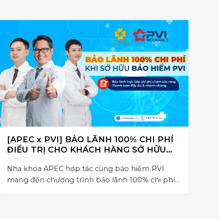
[APEC x PVI] BẢO LÃNH 100% CHI PHÍ
N
ĐIỀU TRỊ CHO KHÁCH HÀNG SỞ HỮU
C
BẢO HIỂM PVI
Nha khoa APEC hợp tác cùng bảo hiểm PVI
Ho
mang đến chương trình bảo lãnh 100% chi phí
dẫ
điều trị nha khoa cho khách hàng,
Im