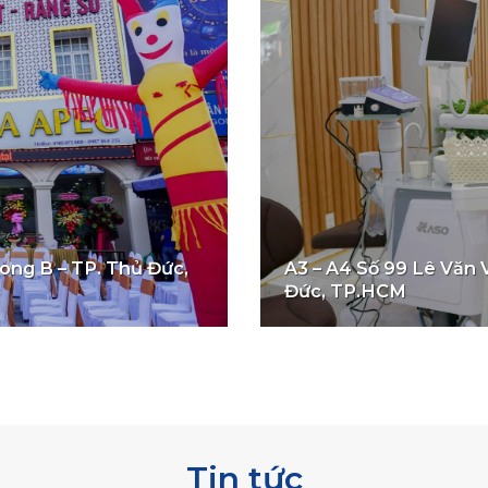
ng B – TP. Thủ Đức,
A3 – A4 Số 99 Lê Văn 
Đức, TP.HCM
Tin tức