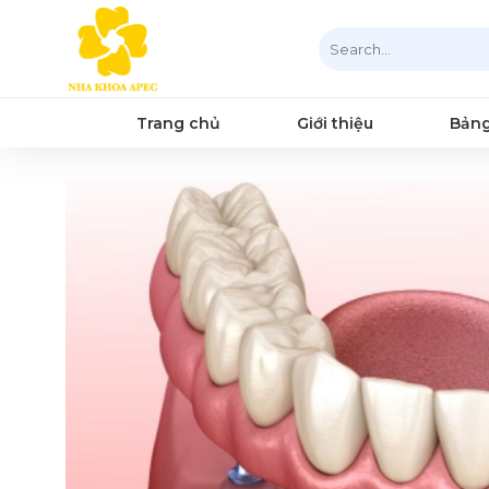
Chuyển
Search
đến
for:
nội
dung
Trang chủ
Giới thiệu
Bảng