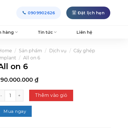
0909902626
Đặt lịch hẹn
h hàng
Tin tức
Liên hệ
Home
/
Sản phẩm
/
Dịch vụ
/
Cấy ghép
Implant
/
All on 6
All on 6
190.000.000
₫
ll on 6 quantity
Thêm vào giỏ
Mua ngay