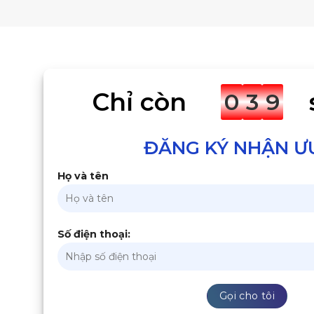
Chỉ còn
0
3
9
ĐĂNG KÝ NHẬN Ư
Họ và tên
Số điện thoại: