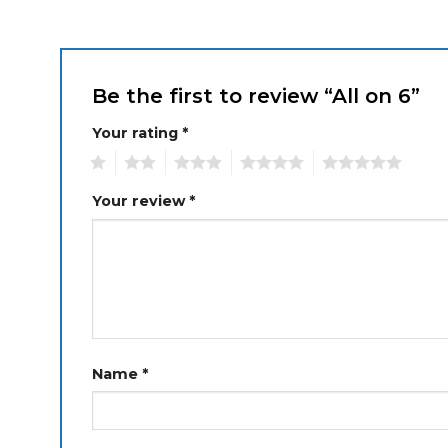
Be the first to review “All on 6”
Your rating
*
1
2
3
4
5
Your review
*
Name
*