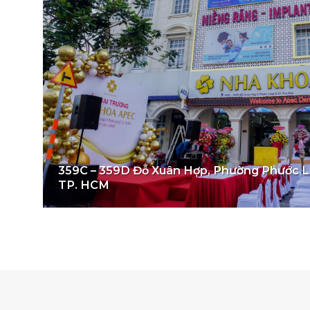
359C – 359D Đỗ Xuân Hợp, Phường Phước Lo
TP. HCM