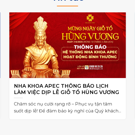
NHA KHOA APEC THÔNG BÁO LỊCH
LÀM VIỆC DỊP LỄ GIỖ TỔ HÙNG VƯƠNG
Chăm sóc nụ cười rạng rỡ – Phục vụ tận tâm
suốt dịp lễ! Để đảm bảo kỳ nghỉ của Quý khách
không bị gián