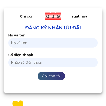
0
3
9
Chỉ còn
suất nữa
ĐĂNG KÝ NHẬN ƯU ĐÃI
Họ và tên
Số điện thoại: