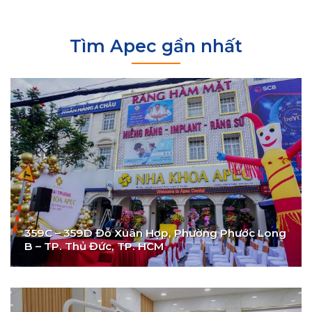
Tìm Apec gần nhất
359C – 359D Đỗ Xuân Hợp, Phường Phước Long
B – TP. Thủ Đức, TP. HCM