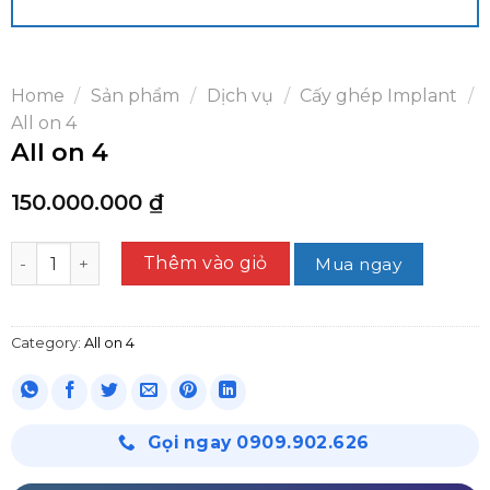
Home
/
Sản phẩm
/
Dịch vụ
/
Cấy ghép Implant
/
All on 4
All on 4
150.000.000
₫
All on 4 quantity
Thêm vào giỏ
Mua ngay
Category:
All on 4
Gọi ngay 0909.902.626