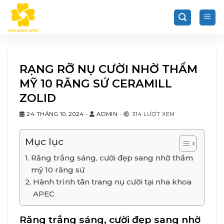
Chuyển
đến
nội
dung
RẠNG RỠ NỤ CƯỜI NHỜ THẨM
MỸ 10 RĂNG SỨ CERAMILL
ZOLID
24 THÁNG 10, 2024
-
ADMIN
-
314 LƯỢT XEM
Mục lục
Răng trắng sáng, cười đẹp sang nhờ thẩm
mỹ 10 răng sứ
Hành trình tân trang nụ cười tại nha khoa
APEC
Răng trắng sáng, cười đẹp sang nhờ