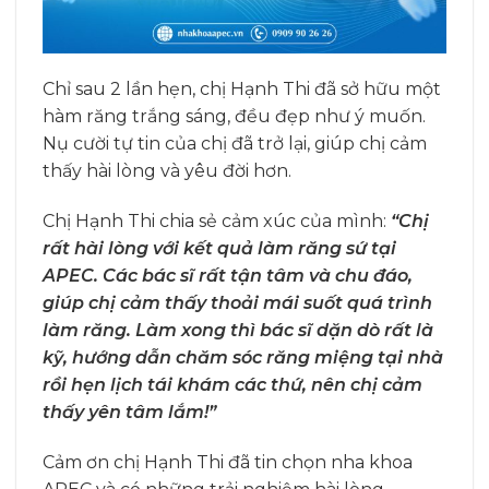
Chỉ sau 2 lần hẹn, chị Hạnh Thi đã sở hữu một
hàm răng trắng sáng, đều đẹp như ý muốn.
Nụ cười tự tin của chị đã trở lại, giúp chị cảm
thấy hài lòng và yêu đời hơn.
Chị Hạnh Thi chia sẻ cảm xúc của mình:
“Chị
rất hài lòng với kết quả làm răng sứ tại
APEC. Các bác sĩ rất tận tâm và chu đáo,
giúp chị cảm thấy thoải mái suốt quá trình
làm răng. Làm xong thì bác sĩ dặn dò rất là
kỹ, hướng dẫn chăm sóc răng miệng tại nhà
rồi hẹn lịch tái khám các thứ, nên chị cảm
thấy yên tâm lắm!”
Cảm ơn chị Hạnh Thi đã tin chọn nha khoa