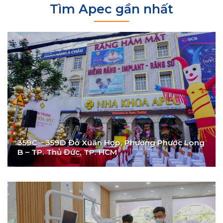
Tìm Apec gần nhất
359C – 359D Đỗ Xuân Hợp, Phường Phước Long
B – TP. Thủ Đức, TP. HCM