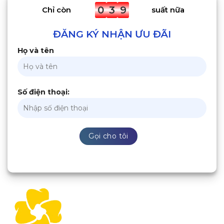
0
3
9
Chỉ còn
suất nữa
ĐĂNG KÝ NHẬN ƯU ĐÃI
Họ và tên
Số điện thoại: