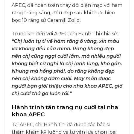
APEC, đã hoàn toàn thay đổi diện mạo với hàm
răng trắng sáng, đều đẹp sau khi thực hiện
bọc 10 răng sứ Ceramill Zolid.
Trước khi đến với APEC, chị Hạnh Thi chia sẻ:
“Chị luôn tự ti về hàm răng ố vàng, xỉn màu
và không đều của mình. Răng không đẹp
nên chị cũng ngại cười lắm, mà nhiều người
không biết cứ nghĩ là chị lạnh lùng, khó gần.
Nhưng mà hổng phải, do răng không đẹp
nên chị không dám cười. May mắn được
người bạn giới thiệu cho nha khoa APEC, giờ
chị cười thả ga luôn rồi.”
Hành trình tân trang nụ cười tại nha
khoa APEC
Tại APEC, chị Hạnh Thi đã được các bác sĩ
thăm khám kỹ lưỡng và tư vấn lựa chọn loại