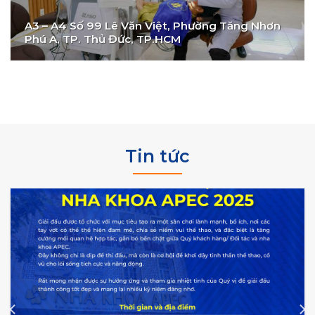
A3 – A4 Số 99 Lê Văn Việt, Phường Tăng Nhơn
Phú A, TP. Thủ Đức, TP.HCM
Tin tức