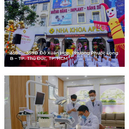
359C – 359D Đỗ Xuân Hợp, Phường Phước Long
B – TP. Thủ Đức, TP. HCM