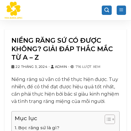
Chuyển
đến
nội
dung
NIỀNG RĂNG SỨ CÓ ĐƯỢC
KHÔNG? GIẢI ĐÁP THẮC MẮC
TỪ A – Z
22 THÁNG 3, 2024
-
ADMIN
-
716 LƯỢT XEM
Niềng răng sứ vẫn có thể thực hiện được. Tuy
nhiên, để có thể đạt được hiệu quả tốt nhất,
cần phải thực hiện bởi bác sĩ giàu kinh nghiệm
và tình trạng răng miệng của mỗi người.
Mục lục
Bọc răng sứ là gì?