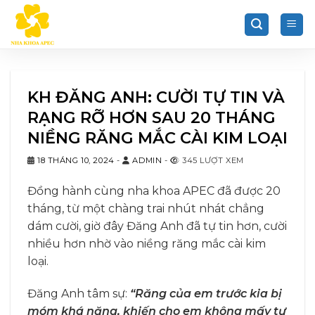
Chuyển
đến
nội
dung
KH ĐĂNG ANH: CƯỜI TỰ TIN VÀ
RẠNG RỠ HƠN SAU 20 THÁNG
NIỀNG RĂNG MẮC CÀI KIM LOẠI
18 THÁNG 10, 2024
-
ADMIN
-
345 LƯỢT XEM
Đồng hành cùng nha khoa APEC đã được 20
tháng, từ một chàng trai nhút nhát chẳng
dám cười, giờ đây Đăng Anh đã tự tin hơn, cười
nhiều hơn nhờ vào niềng răng mắc cài kim
loại.
Đăng Anh tâm sự:
“Răng của em trước kia bị
móm khá nặng, khiến cho em không mấy tự