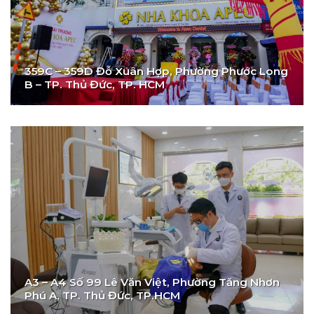
359C – 359D Đỗ Xuân Hợp, Phường Phước Long
B – TP. Thủ Đức, TP. HCM
A3 – A4 Số 99 Lê Văn Việt, Phường Tăng Nhơn
Phú A, TP. Thủ Đức, TP.HCM