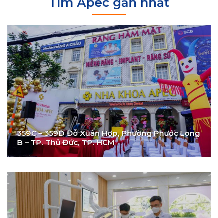
Tìm Apec gần nhất
359C – 359D Đỗ Xuân Hợp, Phường Phước Long
B – TP. Thủ Đức, TP. HCM