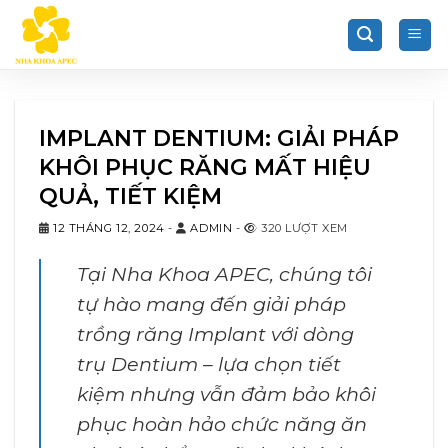
Chuyển
đến
nội
dung
IMPLANT DENTIUM: GIẢI PHÁP
KHÔI PHỤC RĂNG MẤT HIỆU
QUẢ, TIẾT KIỆM
12 THÁNG 12, 2024
-
ADMIN
-
320 LƯỢT XEM
Tại Nha Khoa APEC, chúng tôi
tự hào mang đến giải pháp
trồng răng Implant với dòng
trụ Dentium – lựa chọn tiết
kiệm nhưng vẫn đảm bảo khôi
phục hoàn hảo chức năng ăn