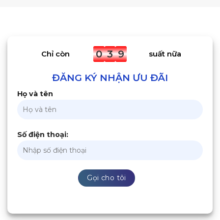
0
3
9
Chỉ còn
suất nữa
ĐĂNG KÝ NHẬN ƯU ĐÃI
Họ và tên
Số điện thoại: