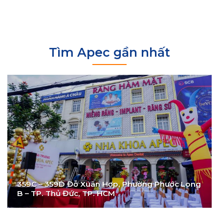
Tìm Apec gần nhất
359C – 359D Đỗ Xuân Hợp, Phường Phước Long
B – TP. Thủ Đức, TP. HCM