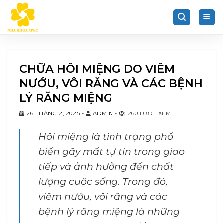
Chuyển
đến
nội
dung
CHỮA HÔI MIỆNG DO VIÊM
NƯỚU, VÔI RĂNG VÀ CÁC BỆNH
LÝ RĂNG MIỆNG
26 THÁNG 2, 2025
-
ADMIN
-
260 LƯỢT XEM
Hôi miệng là tình trạng phổ
biến gây mất tự tin trong giao
tiếp và ảnh hưởng đến chất
lượng cuộc sống. Trong đó,
viêm nướu, vôi răng và các
bệnh lý răng miệng là những