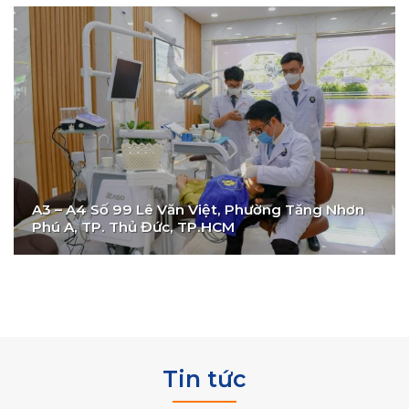
A3 – A4 Số 99 Lê Văn Việt, Phường Tăng Nhơn
Phú A, TP. Thủ Đức, TP.HCM
Tin tức