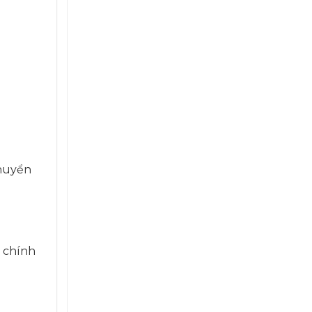
chuyển
g chính