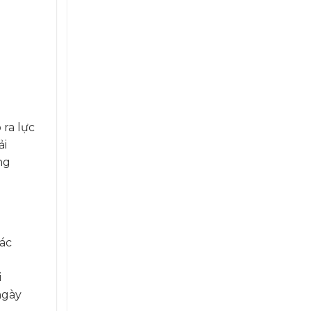
ra lực
ải
ng
các
i
ngày