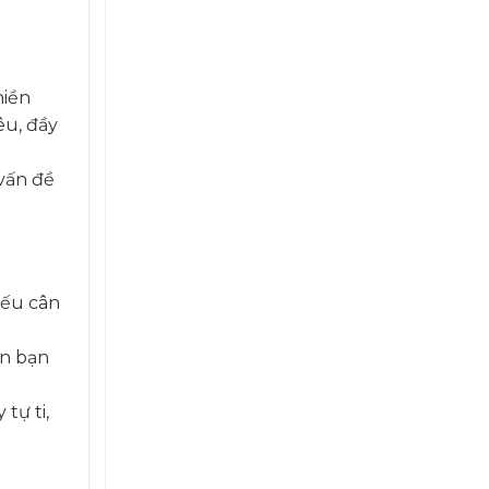
hiền
êu, đầy
 vấn đề
iếu cân
ến bạn
tự ti,