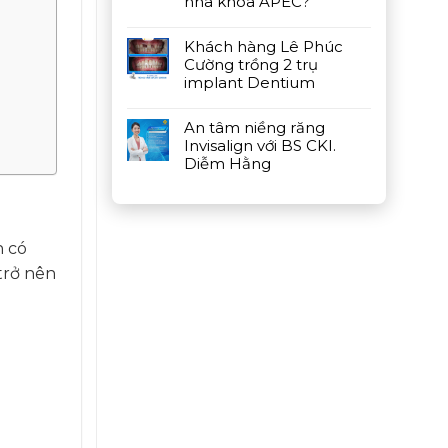
nha khoa APEC?
Khách hàng Lê Phúc
Cường trồng 2 trụ
implant Dentium
An tâm niềng răng
Invisalign với BS CKI.
Diễm Hằng
n có
trở nên