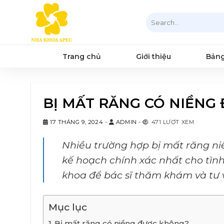
Chuyển
Search
đến
for:
nội
dung
Trang chủ
Giới thiệu
Bảng
BỊ MẤT RĂNG CÓ NIỀNG
17 THÁNG 9, 2024
-
ADMIN
-
471 LƯỢT XEM
Nhiều trường hợp bị mất răng ni
kế hoạch chính xác nhất cho tình
khoa để bác sĩ thăm khám và tư 
Mục lục
Bị mất răng có niềng được không?