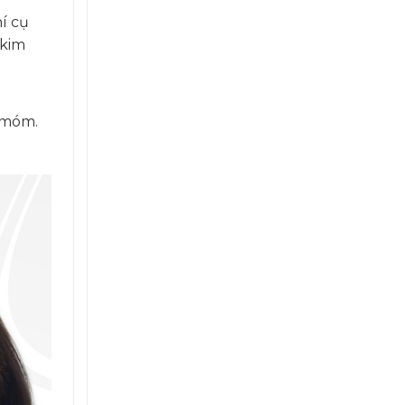
í cụ
 kim
 móm.