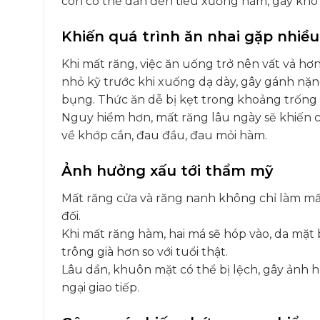
còn có thể dẫn đến tiêu xương hàm, gây khó 
Khiến quá trình ăn nhai gặp nhiề
Khi mất răng, việc ăn uống trở nên vất vả hơ
nhỏ kỹ trước khi xuống dạ dày, gây gánh nặng
bụng. Thức ăn dễ bị kẹt trong khoảng trống
Nguy hiểm hơn, mất răng lâu ngày sẽ khiến cá
về khớp cắn, đau đầu, đau mỏi hàm.
Ảnh hưởng xấu tới thẩm mỹ
Mất răng cửa và răng nanh không chỉ làm mất
đối.
Khi mất răng hàm, hai má sẽ hóp vào, da mặt 
trông già hơn so với tuổi thật.
Lâu dần, khuôn mặt có thể bị lệch, gây ảnh 
ngại giao tiếp.