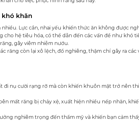
khăn cho việc phục hình răng sau này.
u khó khăn
n nhiều. Lực cắn, nhai yếu khiến thức ăn không được ng
 cho hệ tiêu hóa, có thể dẫn đến các vấn đề như khó ti
 răng, gây viêm nhiễm nướu.
c răng còn lại xô lệch, đổ nghiêng, thậm chí gây ra các
 đi nụ cười rạng rỡ mà còn khiến khuôn mặt trở nên th
bên mất răng bị chảy xệ, xuất hiện nhiều nếp nhăn, khi
hưởng nghiêm trọng đến thẩm mỹ và khiến bạn cảm thấy 