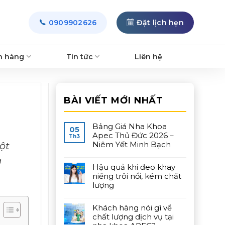
0909902626
Đặt lịch hẹn
h hàng
Tin tức
Liên hệ
BÀI VIẾT MỚI NHẤT
Bảng Giá Nha Khoa
05
Apec Thủ Đức 2026 –
Th3
ột
Niêm Yết Minh Bạch
a
Hậu quả khi đeo khay
niềng trôi nổi, kém chất
lượng
Khách hàng nói gì về
chất lượng dịch vụ tại