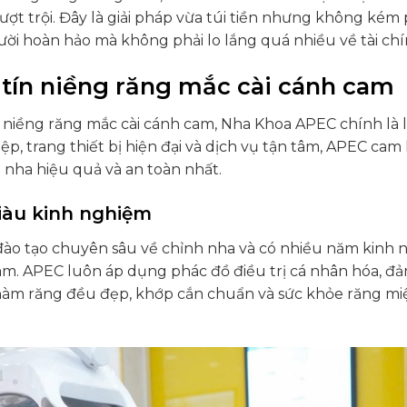
ượt trội. Đây là giải pháp vừa túi tiền nhưng không kém
ười hoàn hảo mà không phải lo lắng quá nhiều về tài chí
 tín niềng răng mắc cài cánh cam
 niềng răng mắc cài cánh cam, Nha Khoa APEC chính là 
ệp, trang thiết bị hiện đại và dịch vụ tận tâm, APEC cam
nha hiệu quả và an toàn nhất.
iàu kinh nghiệm
 đào tạo chuyên sâu về chỉnh nha và có nhiều năm kinh
 cam. APEC luôn áp dụng phác đồ điều trị cá nhân hóa, đ
 hàm răng đều đẹp, khớp cắn chuẩn và sức khỏe răng mi