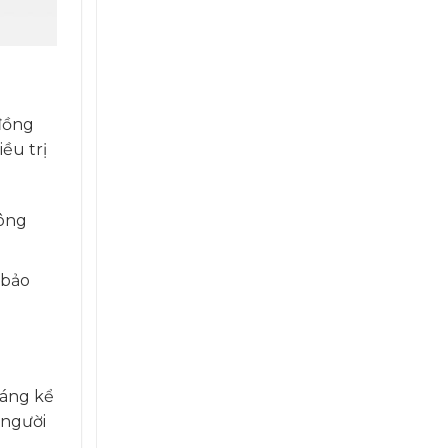
 đồng
ều trị
công
 bảo
đáng kể
 người