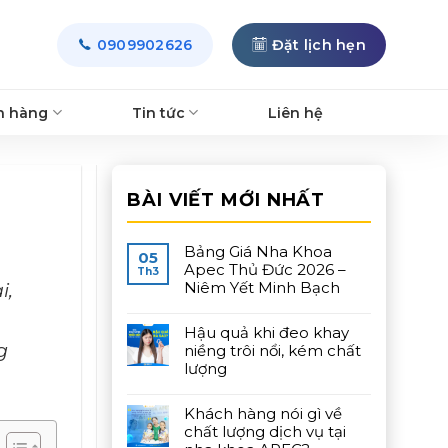
0909902626
Đặt lịch hẹn
h hàng
Tin tức
Liên hệ
BÀI VIẾT MỚI NHẤT
Bảng Giá Nha Khoa
05
Apec Thủ Đức 2026 –
Th3
i,
Niêm Yết Minh Bạch
Hậu quả khi đeo khay
g
niềng trôi nổi, kém chất
lượng
Khách hàng nói gì về
chất lượng dịch vụ tại