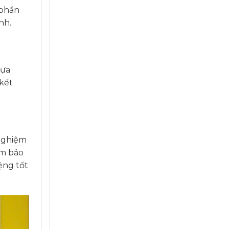
 phần
nh.
lựa
 kết
 nghiệm
ảm bảo
ệng tốt