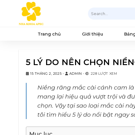
Chuyển
Search
đến
for:
nội
dung
Trang chủ
Giới thiệu
Bảng
5 LÝ DO NÊN CHỌN NIỀ
15 THÁNG 2, 2025
-
ADMIN
-
228 LƯỢT XEM
Niềng răng mắc cài cánh cam là 
mang lại hiệu quả vượt trội và 
chọn. Vậy tại sao loại mắc cài 
tôi tìm hiểu 5 lý do nổi bật ngay 
Mục lục