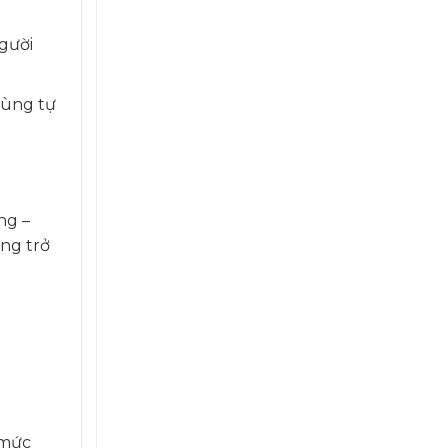
người
dùng tự
ng –
ng trở
 mức