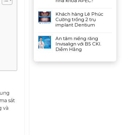
nha khoa APEC?
Khách hàng Lê Phúc
Cường trồng 2 trụ
implant Dentium
An tâm niềng răng
Invisalign với BS CKI.
Diễm Hằng
cung
ma sát
g và