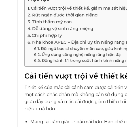
Cải tiến vượt trội về thiết kế, giảm ma sát hi
Rút ngắn được thời gian niềng
Tính thẩm mỹ cao
Dễ dàng vệ sinh răng miệng
Chi phí hợp lý
Nha khoa APEC – Địa chỉ uy tín niềng răng
Đội ngũ bác sĩ chuyên môn cao, giàu kinh 
Ứng dụng công nghệ niềng răng hiện đại
Đồng hành 1:1 trong suốt hành trình niềng 
Cải tiến vượt trội về thiết 
Thiết kế của mắc cài cánh cam được cải tiến 
một cách chắc chắn mà không cần sử dụng dâ
giữa dây cung và mắc cài được giảm thiểu tối
hiệu quả hơn.
Mang lại cảm giác thoải mái hơn: Hạn chế c