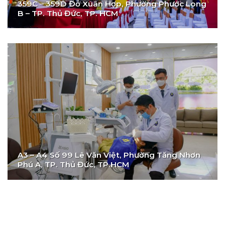
359C – 359D Đỗ Xuân Hợp, Phường Phước Long
B – TP. Thủ Đức, TP. HCM
A3 – A4 Số 99 Lê Văn Việt, Phường Tăng Nhơn
Phú A, TP. Thủ Đức, TP.HCM