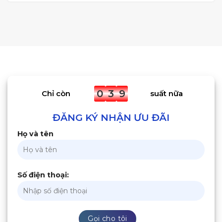
0
3
9
Chỉ còn
suất nữa
ĐĂNG KÝ NHẬN ƯU ĐÃI
Họ và tên
Số điện thoại: