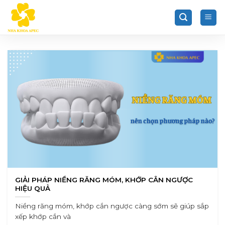
Chuyển
đến
nội
dung
GIẢI PHÁP NIỀNG RĂNG MÓM, KHỚP CẮN NGƯỢC
HIỆU QUẢ
Niềng răng móm, khớp cắn ngược càng sớm sẽ giúp sắp
xếp khớp cắn và