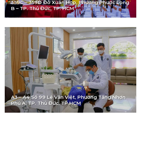
359C – 359D Đỗ Xuân Hợp, Phường Phước Long
B – TP. Thủ Đức, TP. HCM
A3 – A4 Số 99 Lê Văn Việt, Phường Tăng Nhơn
Phú A, TP. Thủ Đức, TP.HCM