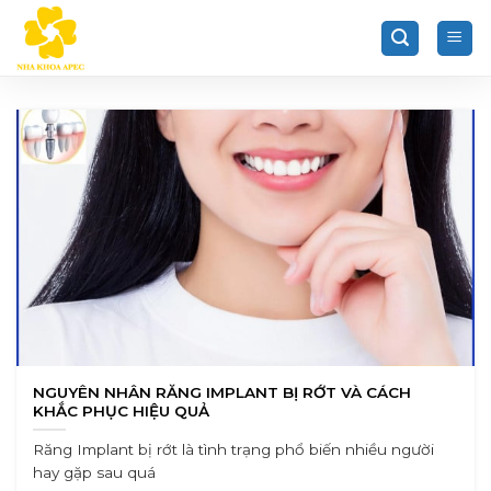
Chuyển
đến
nội
dung
NGUYÊN NHÂN RĂNG IMPLANT BỊ RỚT VÀ CÁCH
KHẮC PHỤC HIỆU QUẢ
Răng Implant bị rớt là tình trạng phổ biến nhiều người
hay gặp sau quá