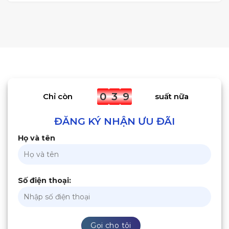
0
3
9
Chỉ còn
suất nữa
ĐĂNG KÝ NHẬN ƯU ĐÃI
Họ và tên
Số điện thoại: