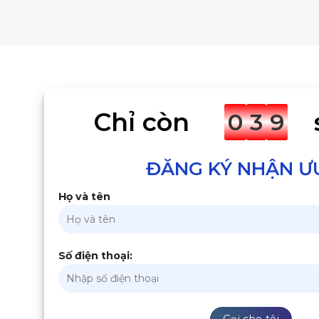
Chỉ còn
0
3
9
ĐĂNG KÝ NHẬN Ư
Họ và tên
Số điện thoại: