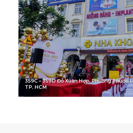
359C – 359D Đỗ Xuân Hợp, Phường Phước Lo
TP. HCM