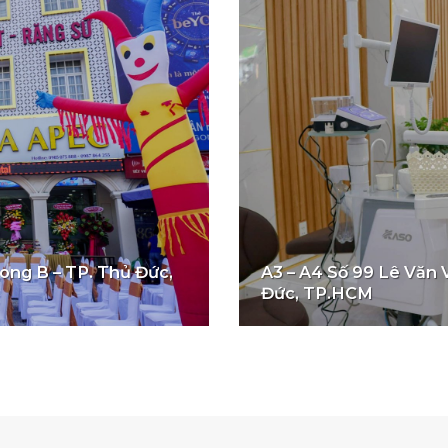
ng B – TP. Thủ Đức,
A3 – A4 Số 99 Lê Văn 
Đức, TP.HCM