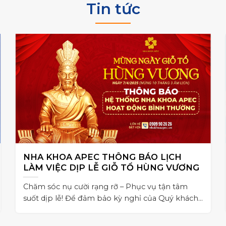
Tin tức
NHA KHOA APEC THÔNG BÁO LỊCH
LÀM VIỆC DỊP LỄ GIỖ TỔ HÙNG VƯƠNG
Chăm sóc nụ cười rạng rỡ – Phục vụ tận tâm
suốt dịp lễ! Để đảm bảo kỳ nghỉ của Quý khách
không bị gián