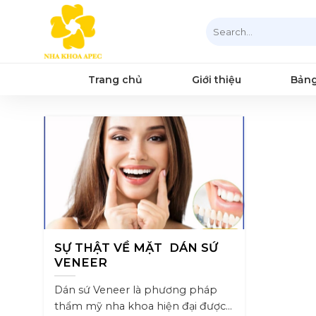
Chuyển
Search
đến
for:
nội
dung
Trang chủ
Giới thiệu
Bảng
SỰ THẬT VỀ MẶT DÁN SỨ
VENEER
Dán sứ Veneer là phương pháp
thẩm mỹ nha khoa hiện đại được