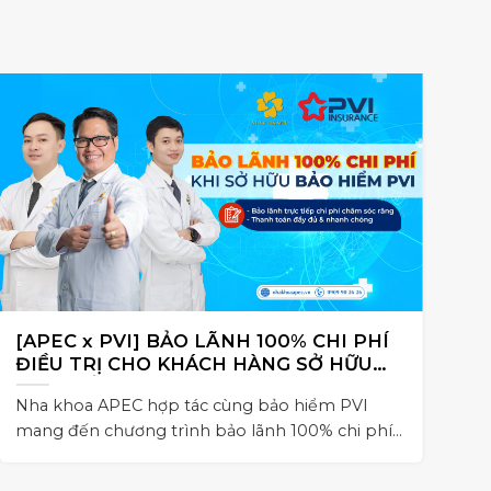
[APEC x PVI] BẢO LÃNH 100% CHI PHÍ
N
ĐIỀU TRỊ CHO KHÁCH HÀNG SỞ HỮU
C
BẢO HIỂM PVI
Nha khoa APEC hợp tác cùng bảo hiểm PVI
Ho
mang đến chương trình bảo lãnh 100% chi phí
dẫ
điều trị nha khoa cho khách hàng,
Im