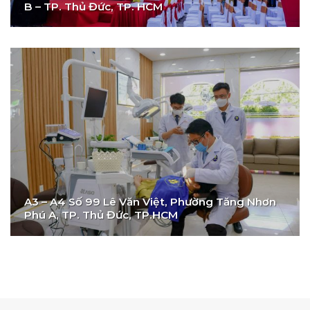
B – TP. Thủ Đức, TP. HCM
A3 – A4 Số 99 Lê Văn Việt, Phường Tăng Nhơn
Phú A, TP. Thủ Đức, TP.HCM