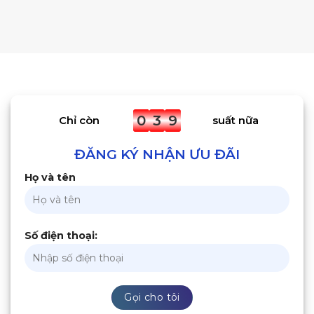
0
3
9
Chỉ còn
suất nữa
ĐĂNG KÝ NHẬN ƯU ĐÃI
Họ và tên
Số điện thoại: