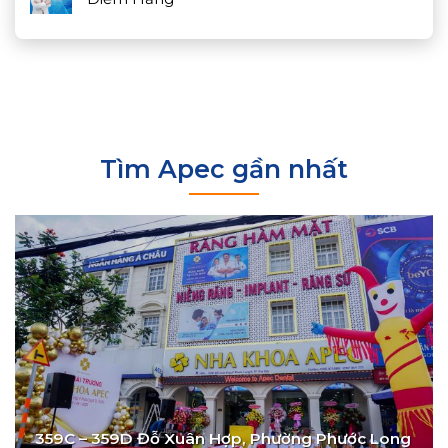
Tìm Apec gần nhất
359C – 359D Đỗ Xuân Hợp, Phường Phước Long