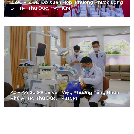
359C – 359D Đỗ Xuân Hợp, Phường Phước Long
B – TP. Thủ Đức, TP. HCM
A3 – A4 Số 99 Lê Văn Việt, Phường Tăng Nhơn
Phú A, TP. Thủ Đức, TP.HCM