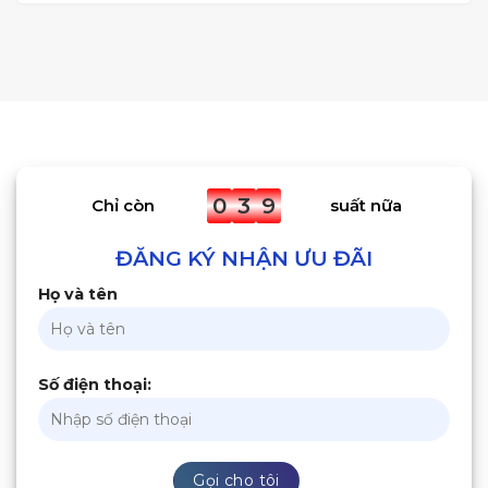
0
3
9
Chỉ còn
suất nữa
ĐĂNG KÝ NHẬN ƯU ĐÃI
Họ và tên
Số điện thoại: