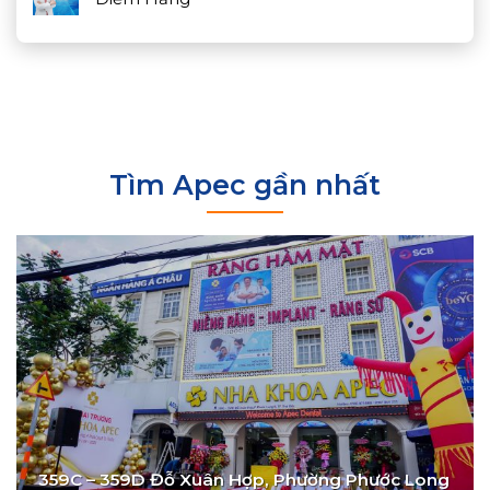
Tìm Apec gần nhất
359C – 359D Đỗ Xuân Hợp, Phường Phước Long