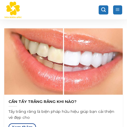
Chuyển
đến
nội
dung
CẦN TẨY TRẮNG RĂNG KHI NÀO?
Tẩy trắng răng là biện pháp hữu hiệu giúp bạn cải thiện
vẻ đẹp cho