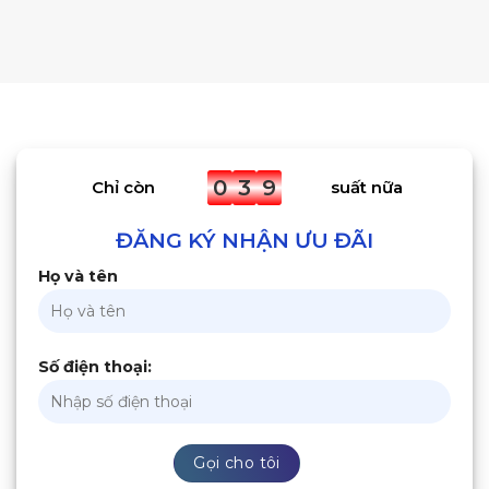
0
3
9
Chỉ còn
suất nữa
ĐĂNG KÝ NHẬN ƯU ĐÃI
Họ và tên
Số điện thoại: