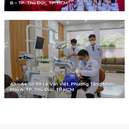
B – TP. Thủ Đức, TP. HCM
A3 – A4 Số 99 Lê Văn Việt, Phường Tăng Nhơn
Phú A, TP. Thủ Đức, TP.HCM