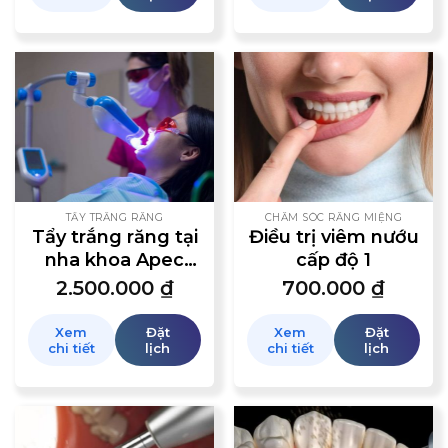
TẨY TRẮNG RĂNG
CHĂM SÓC RĂNG MIỆNG
Tẩy trắng răng tại
Điều trị viêm nướu
nha khoa Apec
cấp độ 1
bằng đèn laser
2.500.000
₫
700.000
₫
Whiterning
Xem
Đặt
Xem
Đặt
chi tiết
lịch
chi tiết
lịch