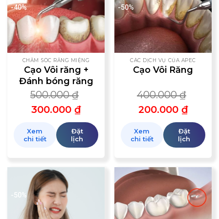
-40%
-50%
CHĂM SÓC RĂNG MIỆNG
CÁC DỊCH VỤ CỦA APEC
Cạo Vôi răng +
Cạo Vôi Răng
Đánh bóng răng
500.000
₫
400.000
₫
300.000
₫
200.000
₫
Xem
Đặt
Xem
Đặt
chi tiết
lịch
chi tiết
lịch
-50%