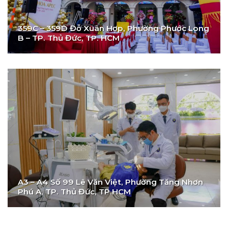
359C – 359D Đỗ Xuân Hợp, Phường Phước Long
B – TP. Thủ Đức, TP. HCM
A3 – A4 Số 99 Lê Văn Việt, Phường Tăng Nhơn
Phú A, TP. Thủ Đức, TP.HCM