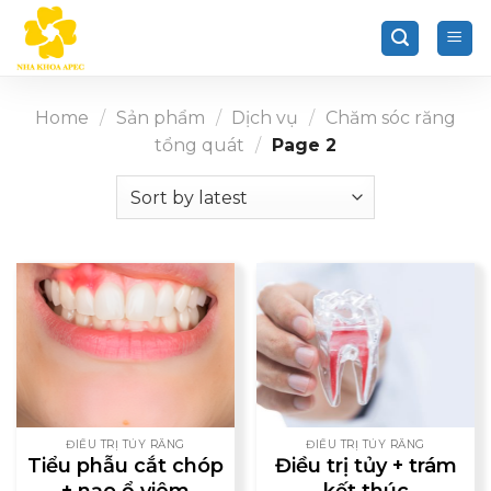
Chuyển
đến
nội
dung
Home
/
Sản phẩm
/
Dịch vụ
/
Chăm sóc răng
tổng quát
/
Page 2
ĐIỀU TRỊ TỦY RĂNG
ĐIỀU TRỊ TỦY RĂNG
Tiểu phẫu cắt chóp
Điều trị tủy + trám
+ nạo ổ viêm
kết thúc