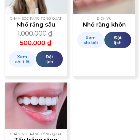
CHĂM SÓC RĂNG TỔNG QUÁT
DỊCH VỤ
Nhổ răng sâu
Nhổ răng khôn
1.000.000
₫
Xem
Đặt
500.000
₫
chi tiết
lịch
Xem
Đặt
chi tiết
lịch
CHĂM SÓC RĂNG TỔNG QUÁT