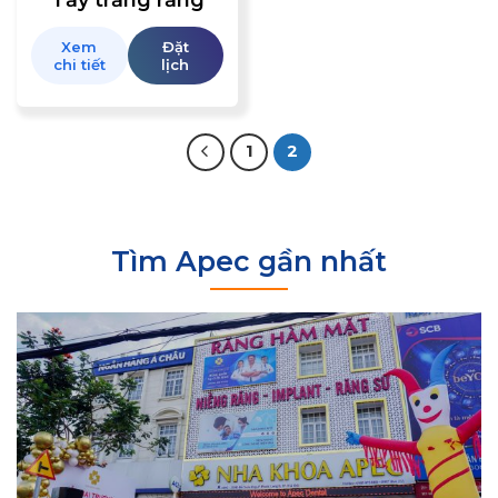
Tẩy trắng răng
Xem
Đặt
chi tiết
lịch
1
2
Tìm Apec gần nhất