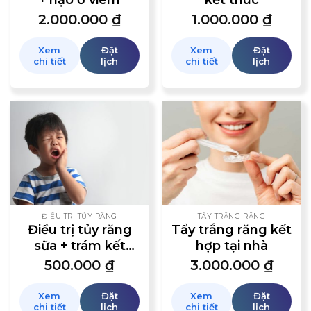
2.000.000
₫
1.000.000
₫
Xem
Đặt
Xem
Đặt
chi tiết
lịch
chi tiết
lịch
ĐIỀU TRỊ TỦY RĂNG
TẨY TRẮNG RĂNG
Điều trị tủy răng
Tẩy trắng răng kết
sữa + trám kết
hợp tại nhà
thúc
500.000
₫
3.000.000
₫
Xem
Đặt
Xem
Đặt
chi tiết
lịch
chi tiết
lịch